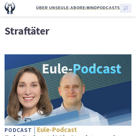
ÜBER UNS
EULE-ABO
RE:MIND
PODCASTS
Straftäter
Eule-Podcast
PODCAST