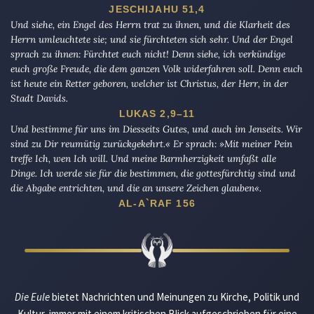
JESCHIJAHU 51,4
Und siehe, ein Engel des Herrn trat zu ihnen, und die Klarheit des
Herrn umleuchtete sie; und sie fürchteten sich sehr. Und der Engel
sprach zu ihnen: Fürchtet euch nicht! Denn siehe, ich verkündige
euch große Freude, die dem ganzen Volk widerfahren soll. Denn euch
ist heute ein Retter geboren, welcher ist Christus, der Herr, in der
Stadt Davids.
LUKAS 2,9–11
Und bestimme für uns im Diesseits Gutes, und auch im Jenseits. Wir
sind zu Dir reumütig zurückgekehrt.« Er sprach: »Mit meiner Pein
treffe Ich, wen Ich will. Und meine Barmherzigkeit umfaßt alle
Dinge. Ich werde sie für die bestimmen, die gottesfürchtig sind und
die Abgabe entrichten, und die an unsere Zeichen glauben«.
AL-A`RAF 156
Die Eule
bietet Nachrichten und Meinungen zu Kirche, Politik und
Kultur, immer mit einem kritischen Blick aufgeschrieben für eine