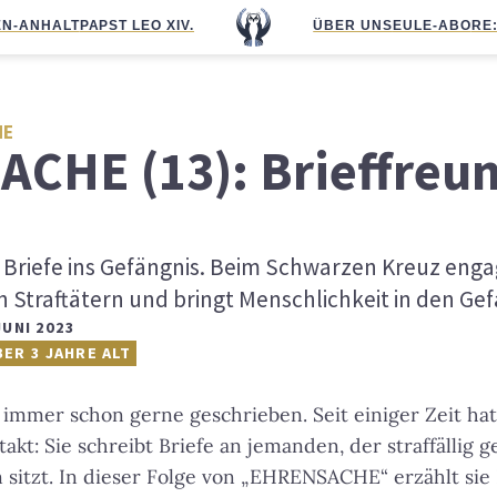
N-ANHALT
PAPST LEO XIV.
ÜBER UNS
EULE-ABO
RE
HE
CHE (13): Brieffreun
 Briefe ins Gefängnis. Beim Schwarzen Kreuz engagie
n Straftätern und bringt Menschlichkeit in den Gef
JUNI 2023
BER 3 JAHRE ALT
n immer schon gerne geschrieben. Seit einiger Zeit hat
akt: Sie schreibt Briefe an jemanden, der straffällig 
rn sitzt. In dieser Folge von „EHRENSACHE“ erzählt sie