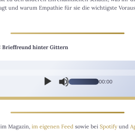
gt und warum Empathie für sie die wichtigste Voraus
Brieffreund hinter Gittern
00:00
P
f
e
i
l
t
a
im Magazin,
im eigenen Feed
sowie bei
Spotify
und
A
s