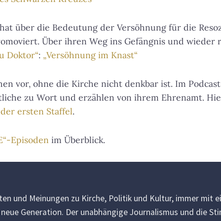
e
z
 hat über die Bedeutung der Versöhnung für die Resoz
u
r
romoviert. Über ihren Weg ins Gefängnis und wieder ra
e
au Doktor“
:
„Versöhnung im Knast“
g
e
hen vor, ohne die Kirche nicht denkbar ist. Im Podc
l
che zu Wort und erzählen von ihrem Ehrenamt. Hier 
n
der ersten Staffel
.
.
E“-Episoden
im Überblick.
en und Meinungen zu Kirche, Politik und Kultur, immer mit ei
e neue Generation. Der unabhängige Journalismus und die St