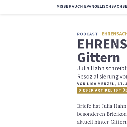
MISSBRAUCH EVANGELISCH
SACHSE
EHRENSAC
PODCAST
EHRENSA
Gittern
Julia Hahn schreibt
Resozialisierung vo
VON
LISA MENZEL
,
17. 
DIESER ARTIKEL IST Ü
Briefe hat Julia Hah
besonderen Briefkont
aktuell hinter Gitte