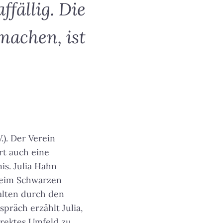
ffällig. Die
machen, ist
.). Der Verein
rt auch eine
s. Julia Hahn
r beim Schwarzen
alten durch den
präch erzählt Julia,
irektes Umfeld zu