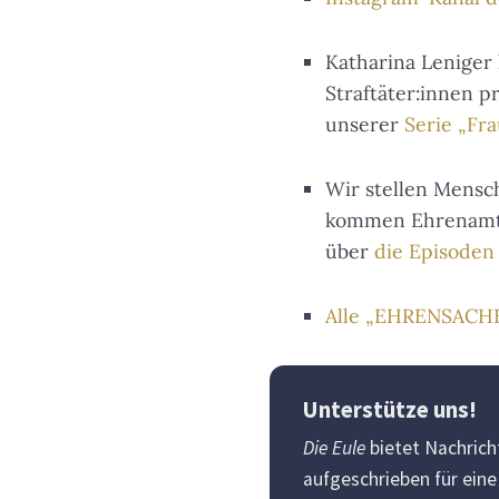
Katharina Leniger
Straftäter:innen p
unserer
Serie „Fr
Wir stellen Mensc
kommen Ehrenamtli
über
die Episoden 
Alle „EHRENSACH
Unterstütze uns!
Die Eule
bietet Nachricht
aufgeschrieben für ein