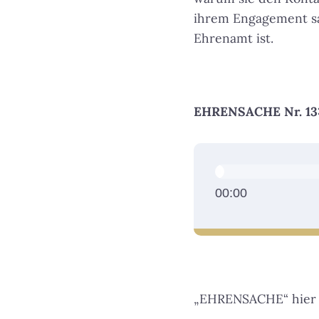
ihrem Engagement sa
Ehrenamt ist.
EHRENSACHE Nr. 13: 
A
u
d
00:00
i
o
-
P
l
„EHRENSACHE“ hier 
a