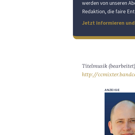
werden von unseren Abo
Redaktion, die faire E
Jetzt informieren un
Titelmusik (bearbeite
http://ccmixter.band
ANZEIGE