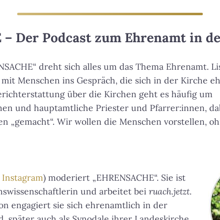
t
e
n
 Der Podcast zum Ehrenamt in de
H
o
SACHE“ dreht sich alles um das Thema Ehrenamt. Li
c
h
 mit Menschen ins Gespräch, die sich in der Kirche e
/
erichterstattung über die Kirchen geht es häufig um
R
nen und hauptamtliche Priester und Pfarrer:innen, da
u
n „gemacht“. Wir wollen die Menschen vorstellen, oh
n
t
e
r
b
,
Instagram
) moderiert „EHRENSACHE“. Sie ist
e
swissenschaftlerin und arbeitet bei
ruach.jetzt
.
n
on engagiert sie sich ehrenamtlich in der
u
, später auch als Synodale ihrer Landeskirche.