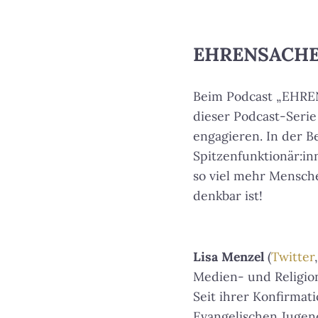
y
e
EHRENSACHE –
r
Beim Podcast „EHREN
dieser Podcast-Serie
engagieren. In der B
Spitzenfunktionär:in
so viel mehr Mensche
denkbar ist!
Lisa Menzel
(
Twitter
Medien- und Religion
Seit ihrer Konfirmati
Evangelischen Jugend