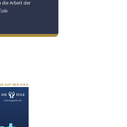
 die Arbeit der
Eule
.
NG AUF DER EULE