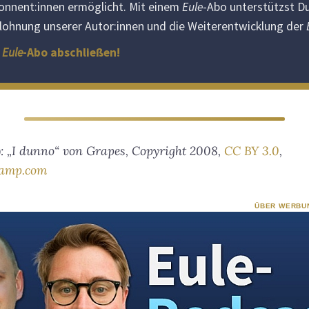
nnent:innen ermöglicht. Mit einem
Eule
-Abo unterstützst Du
ntlohnung unserer Autor:innen und die Weiterentwicklung der
d
Eule
-Abo abschließen!
t): „I dunno“ von Grapes, Copyright 2008,
CC BY 3.0
,
camp.com
ÜBER WERBU