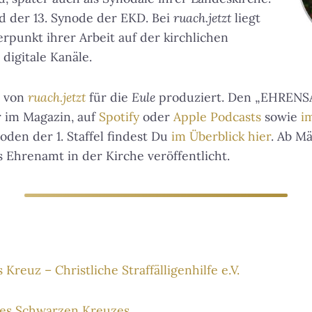
t
ied der 13. Synode der EKD. Bei
ruach.jetzt
liegt
z
e
erpunkt ihrer Arbeit auf der kirchlichen
n
igitale Kanäle.
,
u
 von
ruach.jetzt
für die
Eule
produziert. Den „EHRENS
m
r im Magazin, auf
Spotify
oder
Apple Podcasts
sowie
i
d
i
oden der 1. Staffel findest Du
im Überblick hier
. Ab M
e
 Ehrenamt in der Kirche veröffentlicht.
L
a
u
t
s
t
ä
reuz – Christliche Straffälligenhilfe e.V.
r
k
des Schwarzen Kreuzes