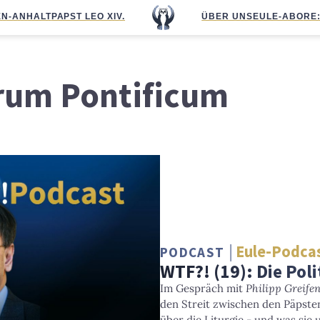
N-ANHALT
PAPST LEO XIV.
ÜBER UNS
EULE-ABO
RE
um Pontificum
Eule-Podca
PODCAST
WTF?! (19): Die Poli
Im Gespräch mit
Philipp Greifen
den Streit zwischen den Päpste
über die Liturgie - und was sie