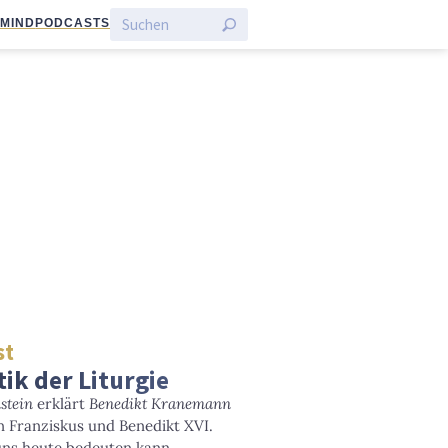
:MIND
PODCASTS
st
tik der Liturgie
stein
erklärt
Benedikt Kranemann
n Franziskus und Benedikt XVI.
 uns heute bedeuten kann.