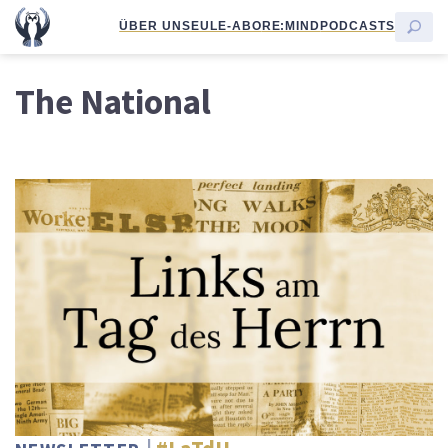
ÜBER UNS
EULE-ABO
RE:MIND
PODCASTS
The National