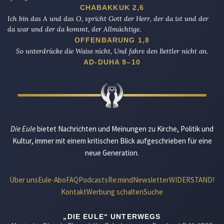
CHABAKKUK 2,6
Ich bin das A und das O, spricht Gott der Herr, der da ist und der
da war und der da kommt, der Allmächtige.
OFFENBARUNG 1,8
So unterdrücke die Waise nicht, Und fahre den Bettler nicht an.
AD-DUHA 9–10
Die Eule
bietet Nachrichten und Meinungen zu Kirche, Politik und
Kultur, immer mit einem kritischen Blick aufgeschrieben für eine
neue Generation.
Über uns
Eule-Abo
FAQ
Podcasts
Re:mind
Newsletter
WIDERSTAND!
Kontakt
Werbung schalten
Suche
„DIE EULE“ UNTERWEGS