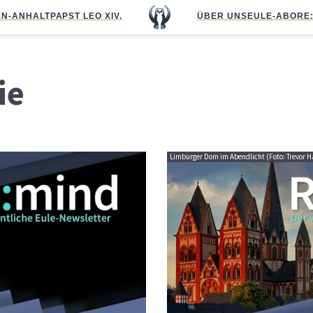
N-ANHALT
PAPST LEO XIV.
ÜBER UNS
EULE-ABO
RE
ie
Limburger Dom im Abendlicht (Foto: Trevor 