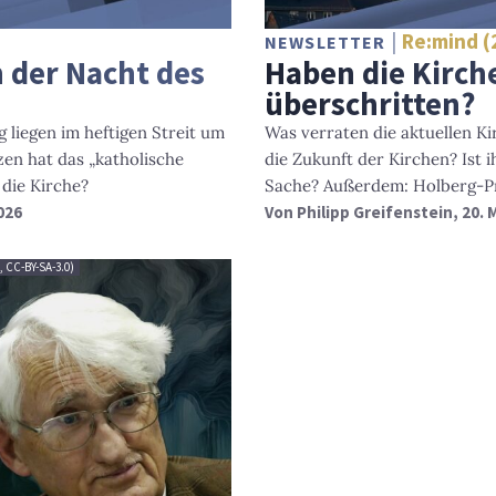
Re:mind (
NEWSLETTER
 der Nacht des
Haben die Kirch
überschritten?
liegen im heftigen Streit um
Was verraten die aktuellen K
en hat das „katholische
die Zukunft der Kirchen? Ist 
die Kirche?
Sache? Außerdem: Holberg-Pre
2026
Von
Philipp Greifenstein
, 20.
 CC-BY-SA-3.0)