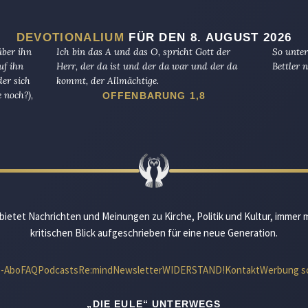
DEVOTIONALIUM
FÜR DEN 8. AUGUST 2026
über ihn
Ich bin das A und das O, spricht Gott der
So unter
uf ihn
Herr, der da ist und der da war und der da
Bettler n
er sich
kommt, der Allmächtige.
 noch?),
OFFENBARUNG 1,8
bietet Nachrichten und Meinungen zu Kirche, Politik und Kultur, immer 
kritischen Blick aufgeschrieben für eine neue Generation.
e-Abo
FAQ
Podcasts
Re:mind
Newsletter
WIDERSTAND!
Kontakt
Werbung s
„DIE EULE“ UNTERWEGS