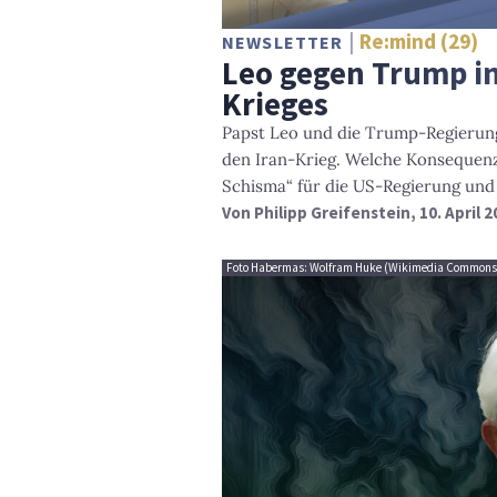
Re:mind (29)
NEWSLETTER
Leo gegen Trump in
Krieges
Papst Leo und die Trump-Regierung 
den Iran-Krieg. Welche Konsequenz
Schisma“ für die US-Regierung und 
Von
Philipp Greifenstein
, 10. April 
Foto Habermas: Wolfram Huke (Wikimedia Commons,