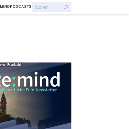
:MIND
PODCASTS
Hayes, Unsplash)