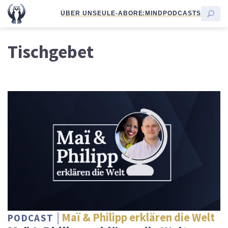
ÜBER UNS
EULE-ABO
RE:MIND
PODCASTS
Tischgebet
Maï & Philipp erklären die Welt
PODCAST