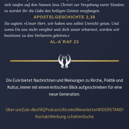
sich taufen auf den Namen Jesu Christi zur Vergebung eurer Sünden;
so werdet ihr die Gabe des heiligen Geistes empfangen.
APOSTELGESCHICHTE 2,38
Sie sagten: »Unser Herr, wir haben uns selbst Unrecht getan. Und
wenn Du uns nicht vergibst und dich unser erbarmst, werden wir
bestimmt zu den Verlierern gehören.«
AL-A`RAF 23
Die Eule
bietet Nachrichten und Meinungen zu Kirche, Politik und
Kultur, immer mit einem kritischen Blick aufgeschrieben für eine
neue Generation.
Über uns
Eule-Abo
FAQ
Podcasts
Re:mind
Newsletter
WIDERSTAND!
Kontakt
Werbung schalten
Suche