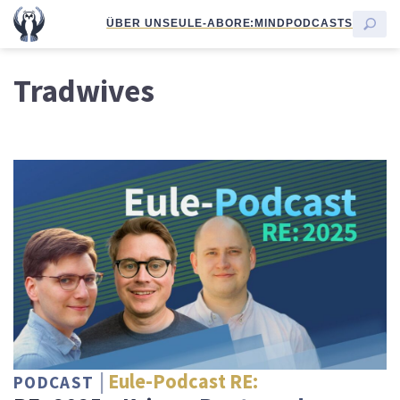
ÜBER UNS
EULE-ABO
RE:MIND
PODCASTS
Tradwives
Eule-Podcast RE:
PODCAST