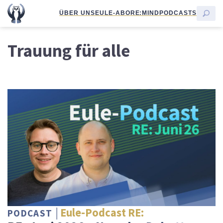
ÜBER UNS
EULE-ABO
RE:MIND
PODCASTS
Trauung für alle
Eule-Podcast RE:
PODCAST