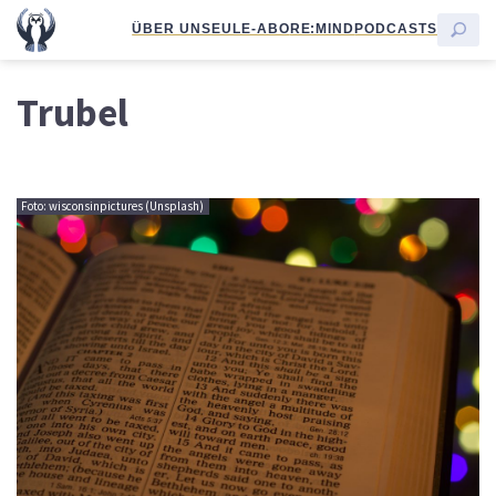
ÜBER UNS
EULE-ABO
RE:MIND
PODCASTS
Trubel
Foto: wisconsinpictures (Unsplash)