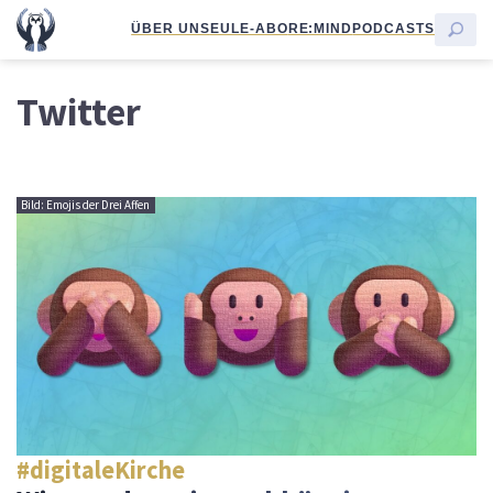
ÜBER UNS
EULE-ABO
RE:MIND
PODCASTS
Twitter
Bild: Emojis der Drei Affen
#digitaleKirche