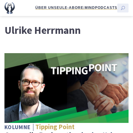
ÜBER UNS
EULE-ABO
RE:MIND
PODCASTS
Ulrike Herrmann
Tipping Point
KOLUMNE