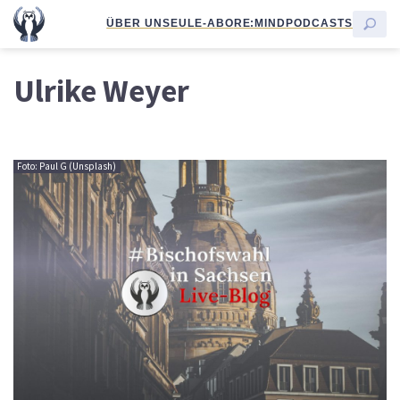
ÜBER UNS
EULE-ABO
RE:MIND
PODCASTS
Ulrike Weyer
Foto: Paul G (Unsplash)