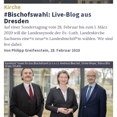
Kirche
#Bischofswahl: Live-Blog aus
Dresden
Auf einer Sondertagung vom 28. Februar bis zum 1. März
2020 will die Landessynode der Ev.-Luth. Landeskirche
Sachsens eine*n neue*n Landesbischöf*in wählen. Wir sind
live dabei:
Von
Philipp Greifenstein
, 28. Februar 2020
Kandidat*innen für das Bischofsamt (v.l.n.r.): Andreas Beuchel, Ulrike Weyer, Tobias Bilz
(Foto: EVLKS)