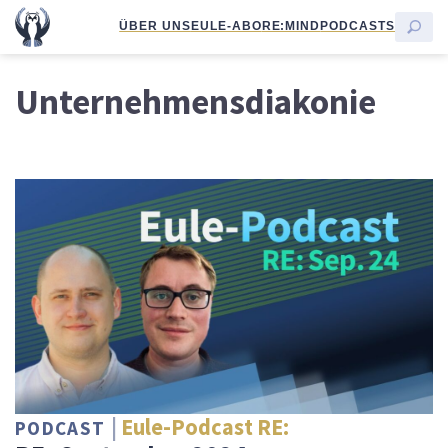
ÜBER UNS
EULE-ABO
RE:MIND
PODCASTS
Unternehmensdiakonie
Eule-Podcast RE:
PODCAST