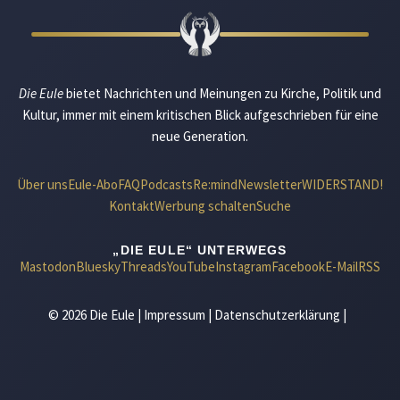
Die Eule
bietet Nachrichten und Meinungen zu Kirche, Politik und
Kultur, immer mit einem kritischen Blick aufgeschrieben für eine
neue Generation.
Über uns
Eule-Abo
FAQ
Podcasts
Re:mind
Newsletter
WIDERSTAND!
Kontakt
Werbung schalten
Suche
„DIE EULE“ UNTERWEGS
Mastodon
Bluesky
Threads
YouTube
Instagram
Facebook
E-Mail
RSS
© 2026 Die Eule |
Impressum
|
Datenschutzerklärung
|