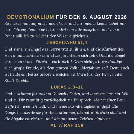
DEVOTIONALIUM
FÜR DEN 9. AUGUST 2026
So merke nun auf mich, mein Volk, und ihr, meine Leute, leihet mir
eure Ohren; denn eine Lehre wird von mir ausgehen, und mein
Recht will ich zum Licht der Völker aufrichten.
JESCHIJAHU 51,4
Und siehe, ein Engel des Herrn trat zu ihnen, und die Klarheit des
Herrn umleuchtete sie; und sie fürchteten sich sehr. Und der Engel
sprach zu ihnen: Fürchtet euch nicht! Denn siehe, ich verkündige
euch große Freude, die dem ganzen Volk widerfahren soll. Denn euch
ist heute ein Retter geboren, welcher ist Christus, der Herr, in der
Stadt Davids.
LUKAS 2,9–11
Und bestimme für uns im Diesseits Gutes, und auch im Jenseits. Wir
sind zu Dir reumütig zurückgekehrt.« Er sprach: »Mit meiner Pein
treffe Ich, wen Ich will. Und meine Barmherzigkeit umfaßt alle
Dinge. Ich werde sie für die bestimmen, die gottesfürchtig sind und
die Abgabe entrichten, und die an unsere Zeichen glauben«.
AL-A`RAF 156