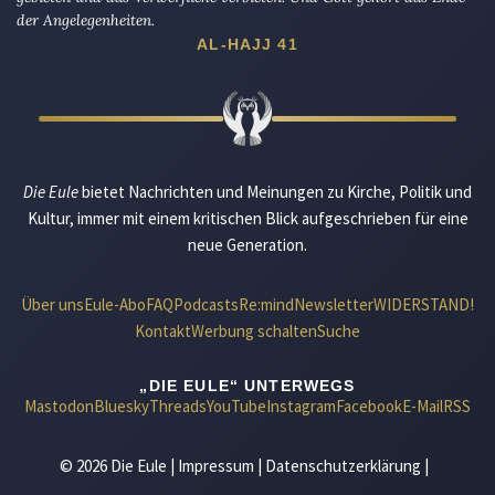
der Angelegenheiten.
AL-HAJJ 41
Die Eule
bietet Nachrichten und Meinungen zu Kirche, Politik und
Kultur, immer mit einem kritischen Blick aufgeschrieben für eine
neue Generation.
Über uns
Eule-Abo
FAQ
Podcasts
Re:mind
Newsletter
WIDERSTAND!
Kontakt
Werbung schalten
Suche
„DIE EULE“ UNTERWEGS
Mastodon
Bluesky
Threads
YouTube
Instagram
Facebook
E-Mail
RSS
© 2026 Die Eule |
Impressum
|
Datenschutzerklärung
|