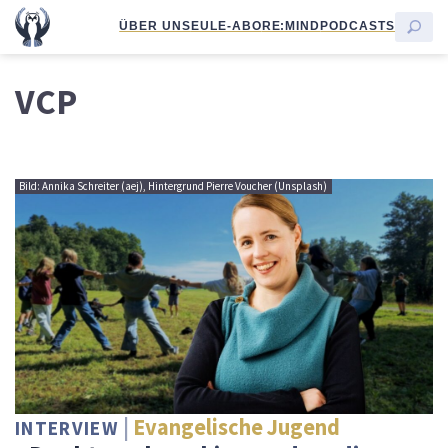
ÜBER UNS
EULE-ABO
RE:MIND
PODCASTS
VCP
Bild: Annika Schreiter (aej), Hintergrund Pierre Voucher (Unsplash)
Evangelische Jugend
INTERVIEW