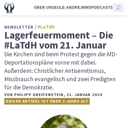
ÜBER UNS
EULE-ABO
RE:MIND
PODCASTS
#LaTdH
NEWSLETTER
Lagerfeuermoment – Die
#LaTdH vom 21. Januar
Die Kirchen sind beim Protest gegen die AfD-
Deportationspläne vorne mit dabei.
Außerdem: Christlicher Antisemitismus,
Missbrauch evangelisch und zwei Predigten
für die Demokratie.
VON
PHILIPP GREIFENSTEIN
,
21. JANUAR 2024
DIESER ARTIKEL IST ÜBER 2 JAHRE ALT