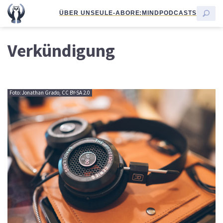
ÜBER UNS
EULE-ABO
RE:MIND
PODCASTS
Verkündigung
Foto: Jonathan Grado, CC BY-SA 2.0