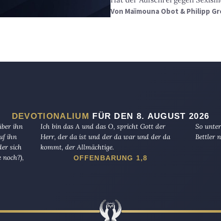
Von
Maïmouna Obot & Philipp Gr
DEVOTIONALIUM
FÜR DEN 8. AUGUST 2026
über ihn
Ich bin das A und das O, spricht Gott der
So unter
uf ihn
Herr, der da ist und der da war und der da
Bettler n
er sich
kommt, der Allmächtige.
 noch?),
OFFENBARUNG 1,8