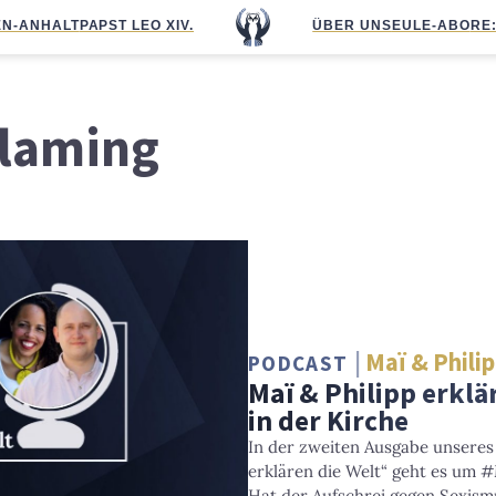
N-ANHALT
PAPST LEO XIV.
ÜBER UNS
EULE-ABO
RE
blaming
Maï & Philip
PODCAST
Maï & Philipp erklä
in der Kirche
In der zweiten Ausgabe unseres
erklären die Welt“ geht es um 
Hat der Aufschrei gegen Sexism