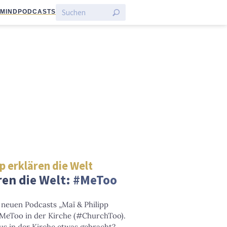
:MIND
PODCASTS
p erklären die Welt
ren die Welt: #MeToo
 neuen Podcasts „Maï & Philipp
#MeToo in der Kirche (#ChurchToo).
us in der Kirche etwas gebracht?