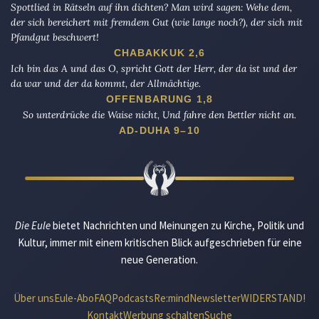
Spottlied in Rätseln auf ihn dichten? Man wird sagen: Wehe dem,
der sich bereichert mit fremdem Gut (wie lange noch?), der sich mit
Pfandgut beschwert!
CHABAKKUK 2,6
Ich bin das A und das O, spricht Gott der Herr, der da ist und der
da war und der da kommt, der Allmächtige.
OFFENBARUNG 1,8
So unterdrücke die Waise nicht, Und fahre den Bettler nicht an.
AD-DUHA 9–10
Die Eule
bietet Nachrichten und Meinungen zu Kirche, Politik und
Kultur, immer mit einem kritischen Blick aufgeschrieben für eine
neue Generation.
Über uns
Eule-Abo
FAQ
Podcasts
Re:mind
Newsletter
WIDERSTAND!
Kontakt
Werbung schalten
Suche