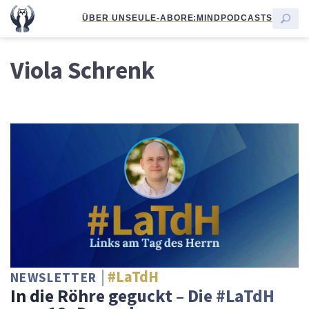
ÜBER UNS
EULE-ABO
RE:MIND
PODCASTS
Viola Schrenk
#LaTdH
NEWSLETTER
In die Röhre geguckt – Die #LaTdH