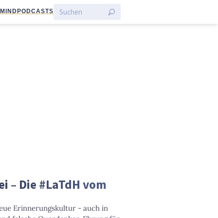
:MIND
PODCASTS
ei – Die #LaTdH vom
eue Erinnerungskultur - auch in