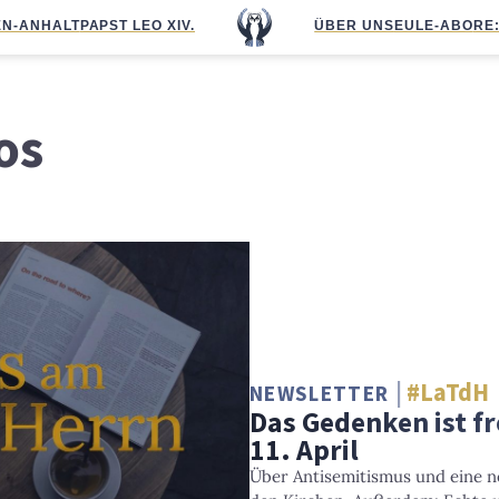
N-ANHALT
PAPST LEO XIV.
ÜBER UNS
EULE-ABO
RE
os
#LaTdH
NEWSLETTER
Das Gedenken ist fr
11. April
Über Antisemitismus und eine n