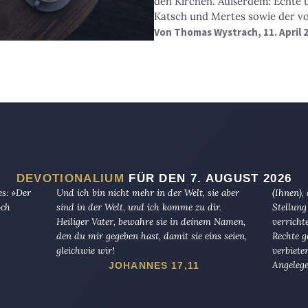
den Kirchen. Außerdem: Echte u
Katsch und Mertes sowie der vo
Von
Thomas Wystrach
, 11. April
DEVOTIONALIUM
FÜR DEN 7. AUGUST 2026
es: »Der
Und ich bin nicht mehr in der Welt, sie aber
(Ihnen),
och
sind in der Welt, und ich komme zu dir.
Stellung
Heiliger Vater, bewahre sie in deinem Namen,
verricht
den du mir gegeben hast, damit sie eins seien,
Rechte g
gleichwie wir!
verbiete
Angelege
JOHANNES 17,11