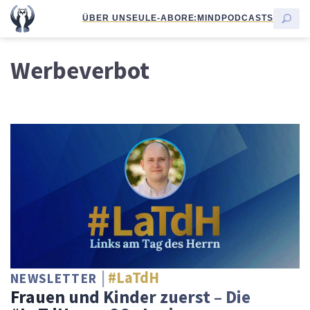
ÜBER UNS
EULE-ABO
RE:MIND
PODCASTS
Werbeverbot
#LaTdH
NEWSLETTER
Frauen und Kinder zuerst – Die