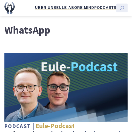
ÜBER UNS
EULE-ABO
RE:MIND
PODCASTS
WhatsApp
Eule-Podcast
PODCAST