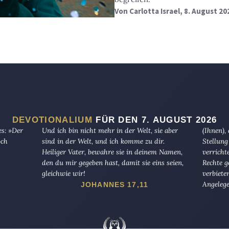
Von
Carlotta Israel
, 8. August 20
DEVOTIONALIUM
FÜR DEN 7. AUGUST 2026
es: »Der
Und ich bin nicht mehr in der Welt, sie aber
(Ihnen),
och
sind in der Welt, und ich komme zu dir.
Stellung
Heiliger Vater, bewahre sie in deinem Namen,
verricht
den du mir gegeben hast, damit sie eins seien,
Rechte g
gleichwie wir!
verbiete
Angelege
JOHANNES 17,11