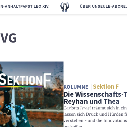
N-ANHALT
PAPST LEO XIV.
ÜBER UNS
EULE-ABO
RE
tVG
Sektion F
KOLUMNE
Die Wissenschafts-
Reyhan und Thea
Carlotta Israel
träumt sich in ei
lassen sich Druck und Hürden f
verstehen - und die Innovations
begreifen.