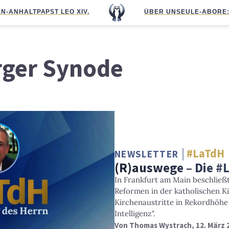
N-ANHALT
PAPST LEO XIV.
ÜBER UNS
EULE-ABO
RE
ger Synode
#LaTdH
NEWSLETTER
(R)auswege – Die #
In Frankfurt am Main beschließ
Reformen in der katholischen K
Kirchenaustritte in Rekordhöhe
Intelligenz".
Von
Thomas Wystrach
, 12. März