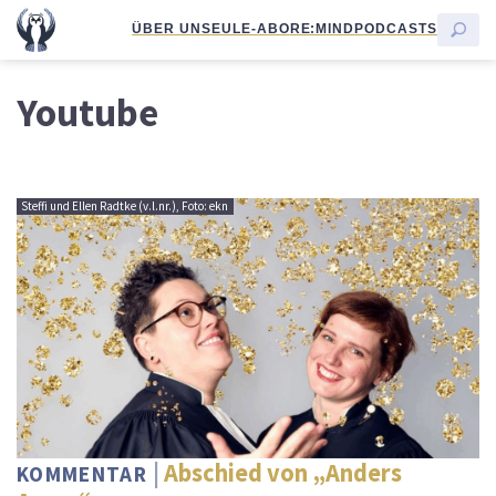
ÜBER UNS
EULE-ABO
RE:MIND
PODCASTS
Youtube
Steffi und Ellen Radtke (v.l.nr.), Foto: ekn
Abschied von „Anders
KOMMENTAR