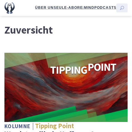
ÜBER UNS
EULE-ABO
RE:MIND
PODCASTS
Zuversicht
Tipping Point
KOLUMNE