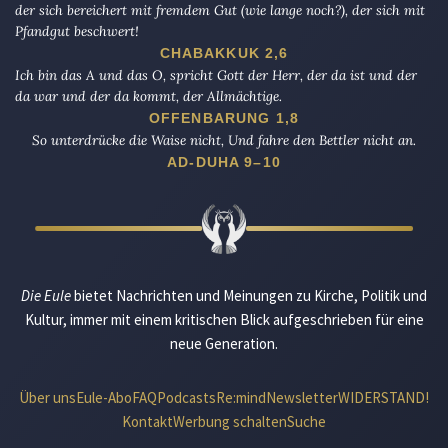
der sich bereichert mit fremdem Gut (wie lange noch?), der sich mit
Pfandgut beschwert!
CHABAKKUK 2,6
Ich bin das A und das O, spricht Gott der Herr, der da ist und der
da war und der da kommt, der Allmächtige.
OFFENBARUNG 1,8
So unterdrücke die Waise nicht, Und fahre den Bettler nicht an.
AD-DUHA 9–10
Die Eule
bietet Nachrichten und Meinungen zu Kirche, Politik und
Kultur, immer mit einem kritischen Blick aufgeschrieben für eine
neue Generation.
Über uns
Eule-Abo
FAQ
Podcasts
Re:mind
Newsletter
WIDERSTAND!
Kontakt
Werbung schalten
Suche