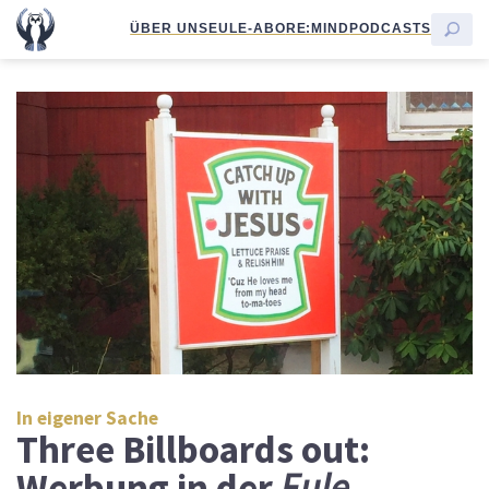
ÜBER UNS
EULE-ABO
RE:MIND
PODCASTS
In eigener Sache
Three Billboards out:
Werbung in der
Eule