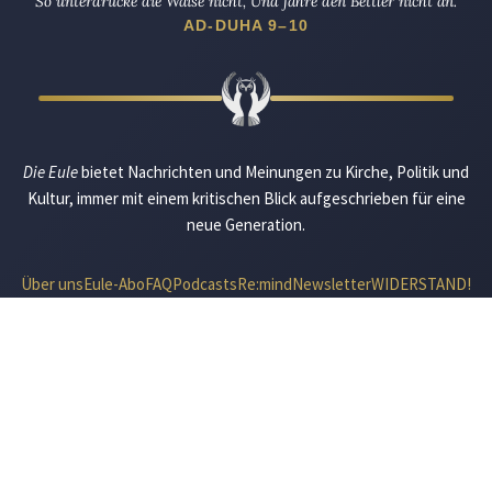
So unterdrücke die Waise nicht, Und fahre den Bettler nicht an.
AD-DUHA 9–10
Die Eule
bietet Nachrichten und Meinungen zu Kirche, Politik und
Kultur, immer mit einem kritischen Blick aufgeschrieben für eine
neue Generation.
Über uns
Eule-Abo
FAQ
Podcasts
Re:mind
Newsletter
WIDERSTAND!
Kontakt
Werbung schalten
Suche
„DIE EULE“ UNTERWEGS
Mastodon
Bluesky
Threads
YouTube
Instagram
Facebook
E-Mail
RSS
© 2026 Die Eule |
Impressum
|
Datenschutzerklärung
|