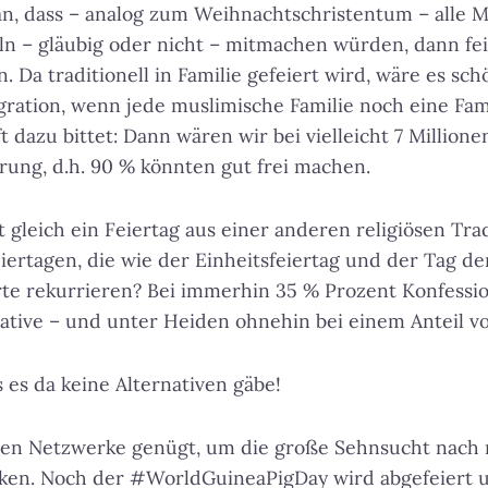
n, dass – analog zum Weihnachtschristentum – alle 
n – gläubig oder nicht – mitmachen würden, dann fe
. Da traditionell in Familie gefeiert wird, wäre es sc
ration, wenn jede muslimische Familie noch eine Fam
t dazu bittet: Dann wären wir bei vielleicht 7 Million
rung, d.h. 90 % könnten gut frei machen.
 gleich ein Feiertag aus einer anderen religiösen Tra
eiertagen, die wie der Einheitsfeiertag und der Tag de
rte rekurrieren? Bei immerhin 35 % Prozent Konfessi
ative – und unter Heiden ohnehin bei einem Anteil v
ss es da keine Alternativen gäbe!
zialen Netzwerke genügt, um die große Sehnsucht nac
ken. Noch der #WorldGuineaPigDay wird abgefeiert u