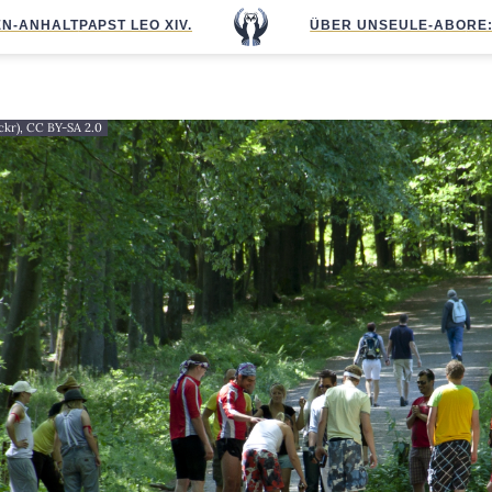
N-ANHALT
PAPST LEO XIV.
ÜBER UNS
EULE-ABO
RE
ickr), CC BY-SA 2.0