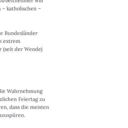
 Arbeitnehmer will
 – katholischen –
ere Bundesländer
n extrem
r (seit der Wende)
m die Wahrnehmung
zlichen Feiertag zu
ren, dass die meisten
chzuspüren.