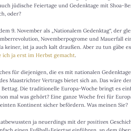
 auch jüdische Feiertage und Gedenktage mit Shoa-Be
ch, oder?
 dem 9. November als „Nationalem Gedenktag“, der gle
berrevolution, Novemberpogrome und Mauerfall ein
da keiner, ist ja auch kalt draußen. Aber zu tun gäbe 
 ich ja erst im Herbst gemacht
.
hes für diejenigen, die es mit nationalen Gedenktage
es Maastrichter Vertrags bietet sich an. Das wäre de
 Bettag. Die traditionelle Europa-Woche bringt es ein
hon mal was gehört? Eine ganze Woche frei für Euro
einten Kontinent sicher befördern. Was meinen Sie?
matbewussten ja neuerdings mit der
positiven
Geschich
infach einen Fußball-Feiertag einführen, an dem über