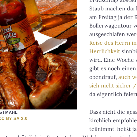
Staub machen darf
am Freitag ja der 
Bollerwagentour v
ausgeschlafen wer
Reise des Herrn i
Herrlichkeit
sinnbi
wird. Eine Woche s
gibt es noch einen
obendrauf,
auch w
sich nicht sicher /
da eigentlich feier
Dass nicht die ge
ESTMAHL
CC BY-SA 2.0
kirchlich empfoh
teilnimmt, heißt ja