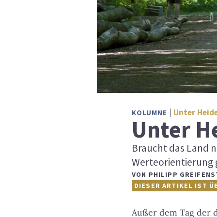
Unter Heid
KOLUMNE
Unter He
Braucht das Land n
Werteorientierung 
VON
PHILIPP GREIFENS
DIESER ARTIKEL IST Ü
Außer dem Tag der de