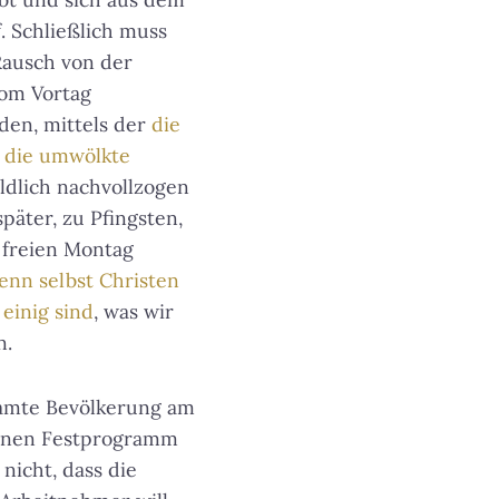
. Schließlich muss
Rausch von der
om Vortag
den, mittels der
die
n die umwölkte
ldlich nachvollzogen
päter, zu Pfingsten,
 freien Montag
enn selbst Christen
 einig sind
, was wir
n.
samte Bevölkerung am
lenen Festprogramm
 nicht, dass die