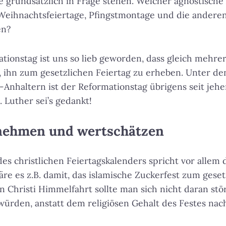
ge grundsätzlich in Frage stehen. Welcher agnostische
Weihnachtsfeiertage, Pfingstmontage und die anderen
en?
mationstag ist uns so lieb geworden, dass gleich mehr
 ihn zum gesetzlichen Feiertag zu erheben. Unter de
Anhaltern ist der Reformationstag übrigens seit jehe
. Luther sei’s gedankt!
rnehmen und wertschätzen
es christlichen Feiertagskalenders spricht vor alle
äre es z.B. damit, das islamische Zuckerfest zum geset
 Christi Himmelfahrt sollte man sich nicht daran stö
würden, anstatt dem religiösen Gehalt des Festes na