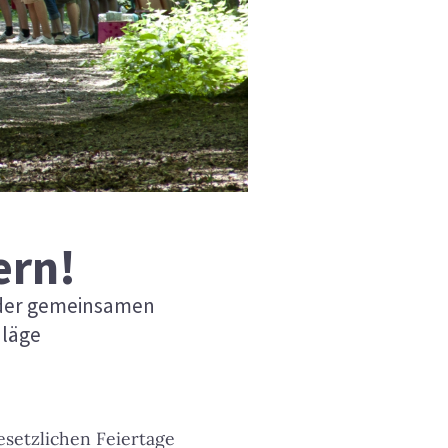
ern!
e der gemeinsamen
hläge
esetzlichen Feiertage