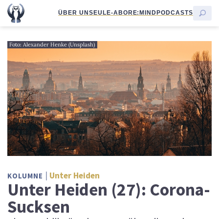
ÜBER UNS
EULE-ABO
RE:MIND
PODCASTS
Foto: Alexander Henke (Unsplash)
Unter Heiden
KOLUMNE
Unter Heiden (27): Corona-
Sucksen