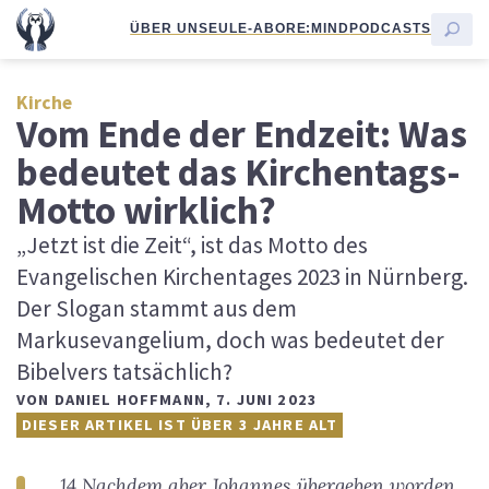
ÜBER UNS
EULE-ABO
RE:MIND
PODCASTS
Kirche
Vom Ende der Endzeit: Was
bedeutet das Kirchentags-
Motto wirklich?
„Jetzt ist die Zeit“, ist das Motto des
Evangelischen Kirchentages 2023 in Nürnberg.
Der Slogan stammt aus dem
Markusevangelium, doch was bedeutet der
Bibelvers tatsächlich?
VON
DANIEL HOFFMANN
,
7. JUNI 2023
DIESER ARTIKEL IST ÜBER 3 JAHRE ALT
14 Nachdem aber Johannes übergeben worden