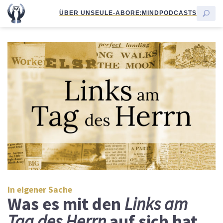
ÜBER UNS
EULE-ABO
RE:MIND
PODCASTS
In eigener Sache
Was es mit den
Links am
Tag des Herrn
auf sich hat