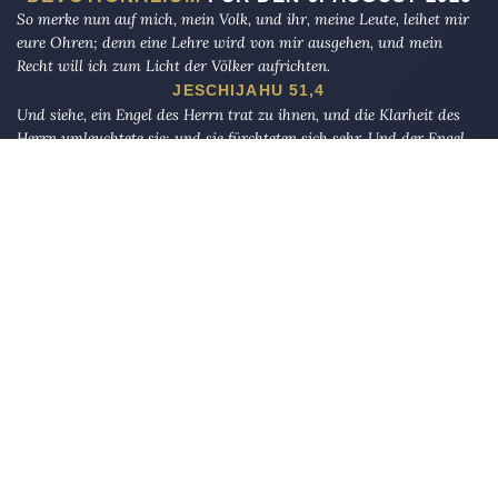
So merke nun auf mich, mein Volk, und ihr, meine Leute, leihet mir
eure Ohren; denn eine Lehre wird von mir ausgehen, und mein
Recht will ich zum Licht der Völker aufrichten.
JESCHIJAHU 51,4
Und siehe, ein Engel des Herrn trat zu ihnen, und die Klarheit des
Herrn umleuchtete sie; und sie fürchteten sich sehr. Und der Engel
sprach zu ihnen: Fürchtet euch nicht! Denn siehe, ich verkündige
euch große Freude, die dem ganzen Volk widerfahren soll. Denn euch
ist heute ein Retter geboren, welcher ist Christus, der Herr, in der
Stadt Davids.
LUKAS 2,9–11
Und bestimme für uns im Diesseits Gutes, und auch im Jenseits. Wir
sind zu Dir reumütig zurückgekehrt.« Er sprach: »Mit meiner Pein
treffe Ich, wen Ich will. Und meine Barmherzigkeit umfaßt alle
Dinge. Ich werde sie für die bestimmen, die gottesfürchtig sind und
die Abgabe entrichten, und die an unsere Zeichen glauben«.
AL-A`RAF 156