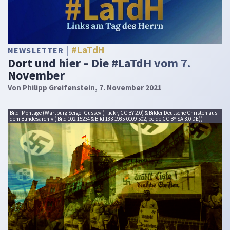
#LaTdH
NEWSLETTER
Dort und hier – Die #LaTdH vom 7.
November
Von
Philipp Greifenstein
, 7. November 2021
Bild: Montage (Wartburg Sergei Gussev (Flickr, CC BY 2.0) & Bilder Deutsche Christen aus
dem Bundesarchiv ( Bild 102-15234 & Bild 183-1985-0109-502, beide CC BY-SA 3.0 DE))