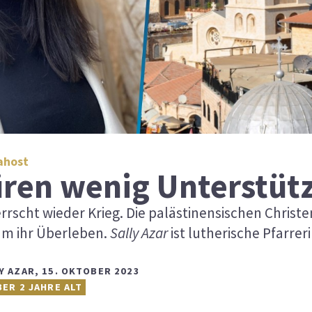
Nahost
üren wenig Unterstüt
rrscht wieder Krieg. Die palästinensischen Christ
um ihr Überleben.
Sally Azar
ist lutherische Pfarrer
Y AZAR
,
15. OKTOBER 2023
BER 2 JAHRE ALT