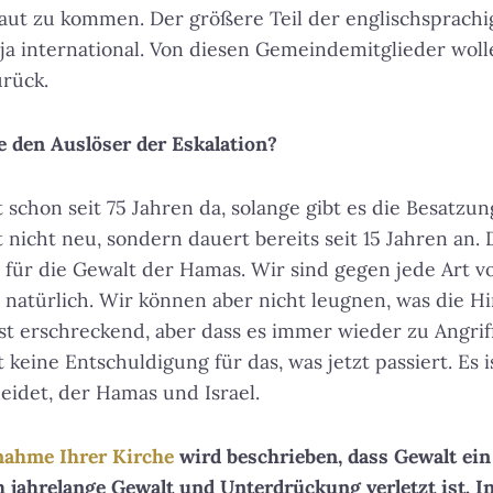
aut zu kommen. Der größere Teil der englischsprach
t ja international. Von diesen Gemeindemitglieder wol
rück.
e den Auslöser der Eskalation?
t schon seit 75 Jahren da, solange gibt es die Besatzu
 nicht neu, sondern dauert bereits seit 15 Jahren an. D
 für die Gewalt der Hamas. Wir sind gegen jede Art v
e natürlich. Wir können aber nicht leugnen, was die H
t erschreckend, aber dass es immer wieder zu Angrif
 keine Entschuldigung für das, was jetzt passiert. Es is
leidet, der Hamas und Israel.
gnahme Ihrer Kirche
wird beschrieben, dass Gewalt ei
ch jahrelange Gewalt und Unterdrückung verletzt ist. 