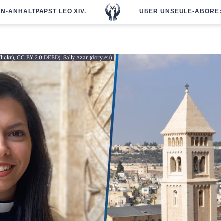
N-ANHALT
PAPST LEO XIV.
ÜBER UNS
EULE-ABO
RE
Flickr), CC BY 2.0 DEED), Sally Azar (dory.eu)