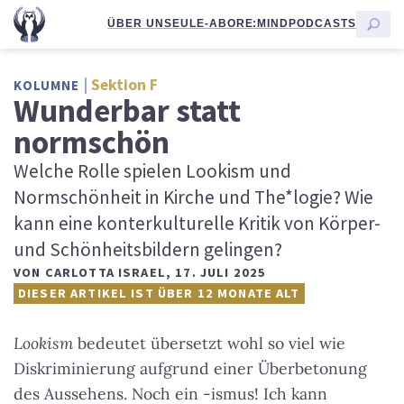
ÜBER UNS
EULE-ABO
RE:MIND
PODCASTS
Sektion F
KOLUMNE
Wunderbar statt
normschön
Welche Rolle spielen Lookism und
Normschönheit in Kirche und The*logie? Wie
kann eine konterkulturelle Kritik von Körper-
und Schönheitsbildern gelingen?
VON
CARLOTTA ISRAEL
,
17. JULI 2025
DIESER ARTIKEL IST ÜBER 12 MONATE ALT
Lookism
bedeutet übersetzt wohl so viel wie
Diskriminierung aufgrund einer Überbetonung
des Aussehens. Noch ein -ismus! Ich kann