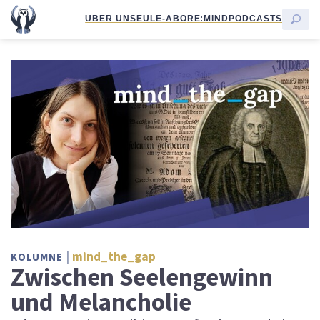
ÜBER UNS
EULE-ABO
RE:MIND
PODCASTS
mind_the_gap
KOLUMNE
Zwischen Seelengewinn
und Melancholie