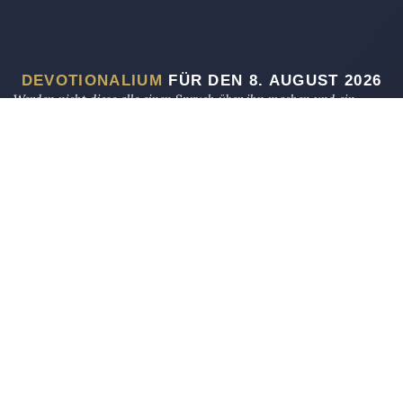
DEVOTIONALIUM
FÜR DEN 8. AUGUST 2026
Werden nicht diese alle einen Spruch über ihn machen und ein
Spottlied in Rätseln auf ihn dichten? Man wird sagen: Wehe dem,
der sich bereichert mit fremdem Gut (wie lange noch?), der sich mit
Pfandgut beschwert!
CHABAKKUK 2,6
Ich bin das A und das O, spricht Gott der Herr, der da ist und der
da war und der da kommt, der Allmächtige.
OFFENBARUNG 1,8
So unterdrücke die Waise nicht, Und fahre den Bettler nicht an.
AD-DUHA 9–10
Die Eule
bietet Nachrichten und Meinungen zu Kirche, Politik und