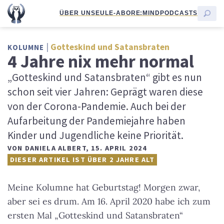
ÜBER UNS
EULE-ABO
RE:MIND
PODCASTS
Gotteskind und Satansbraten
KOLUMNE
4 Jahre nix mehr normal
„Gotteskind und Satansbraten“ gibt es nun
schon seit vier Jahren: Geprägt waren diese
von der Corona-Pandemie. Auch bei der
Aufarbeitung der Pandemiejahre haben
Kinder und Jugendliche keine Priorität.
VON
DANIELA ALBERT
,
15. APRIL 2024
DIESER ARTIKEL IST ÜBER 2 JAHRE ALT
Meine Kolumne hat Geburtstag! Morgen zwar,
aber sei es drum. Am 16. April 2020 habe ich zum
ersten Mal „Gotteskind und Satansbraten“