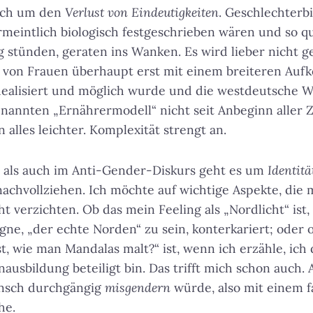
auch um den
Verlust von Eindeutigkeiten
. Geschlechterbi
rmeintlich biologisch festgeschrieben wären und so qu
 stünden, geraten ins Wanken. Es wird lieber nicht g
it von Frauen überhaupt erst mit einem breiteren Au
ealisiert und möglich wurde und die westdeutsche 
nannten „Ernährermodell“ nicht seit Anbeginn aller Z
alles leichter. Komplexität strengt an.
n als auch im Anti-Gender-Diskurs geht es um
Identitä
 nachvollziehen. Ich möchte auf wichtige Aspekte, die
 verzichten. Ob das mein Feeling als „Nordlicht“ ist,
ne, „der echte Norden“ zu sein, konterkariert; oder 
, wie man Mandalas malt?“ ist, wenn ich erzähle, ich 
ausbildung beteiligt bin. Das trifft mich schon auch. 
nsch durchgängig
misgendern
würde, also mit einem 
he.