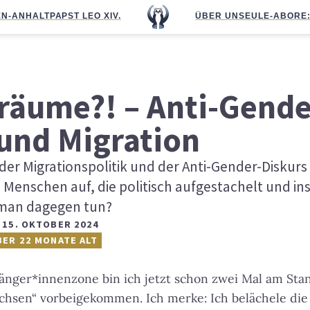
N-ANHALT
PAPST LEO XIV.
ÜBER UNS
EULE-ABO
RE
)räume?! – Anti-Gende
 und Migration
 der Migrationspolitik und der Anti-Gender-Diskur
Menschen auf, die politisch aufgestachelt und in
man dagegen tun?
,
15. OKTOBER 2024
BER 22 MONATE ALT
änger*innenzone bin ich jetzt schon zwei Mal am Sta
chsen“ vorbeigekommen. Ich merke: Ich belächele die