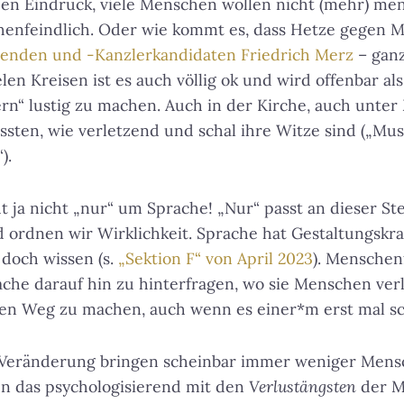
en Eindruck, viele Menschen wollen nicht (mehr) me
henfeindlich. Oder wie kommt es, dass Hetze gegen M
enden und -Kanzlerkandidaten Friedrich Merz
– gan
len Kreisen ist es auch völlig ok und wird offenbar al
rn“ lustig zu machen. Auch in der Kirche, auch unter
ssten, wie verletzend und schal ihre Witze sind („Mus
).
t ja nicht „nur“ um Sprache! „Nur“ passt an dieser Ste
 ordnen wir Wirklichkeit. Sprache hat Gestaltungskra
 doch wissen (s.
„Sektion F“ von April 2023
). Menschen
ache darauf hin zu hinterfragen, wo sie Menschen verl
den Weg zu machen, auch wenn es einer*m erst mal sc
 Veränderung bringen scheinbar immer weniger Mens
en das psychologisierend mit den
Verlustängsten
der M