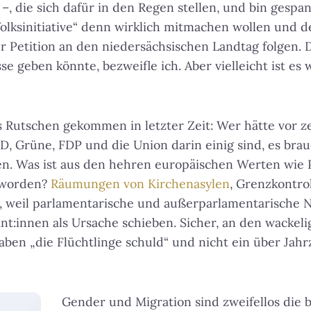
 –, die sich dafür in den Regen stellen, und bin gespan
olksinitiative“ denn wirklich mitmachen wollen und 
 Petition an den niedersächsischen Landtag folgen. D
se geben könnte, bezweifle ich. Aber vielleicht ist es 
ins Rutschen gekommen in letzter Zeit: Wer hätte vor z
PD, Grüne, FDP und die Union darin einig sind, es br
n. Was ist aus den hehren europäischen Werten wie P
eworden?
Räumungen von Kirchenasylen
, Grenzkontro
es, weil parlamentarische und außerparlamentarische N
nt:innen als Ursache schieben. Sicher, an den wackel
ben „die Flüchtlinge schuld“ und nicht ein über Ja
Gender und Migration sind zweifellos die 