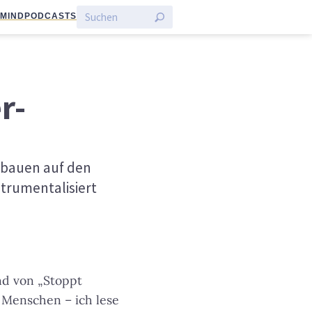
:MIND
PODCASTS
r-
s bauen auf den
strumentalisiert
nd von „Stoppt
 Menschen – ich lese