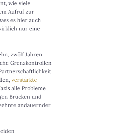
nt, wie viele
dem Aufruf zur
ass es hier auch
wirklich nur eine
ehn, zwölf Jahren
auche Grenzkontrollen
artnerschaftlichkeit
llen,
verstärkte
azis alle Probleme
igen Brücken und
hrzehnte andauernder
beiden