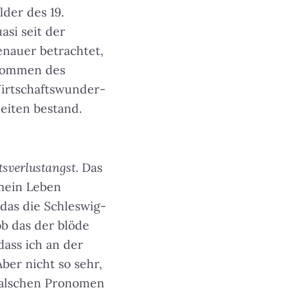
lder des 19.
asi seit der
enauer betrachtet,
fkommen des
Wirtschaftswunder-
eiten bestand.
tsverlustangst
. Das
 mein Leben
 das die Schleswig-
ob das der blöde
dass ich an der
Aber nicht so sehr,
falschen Pronomen