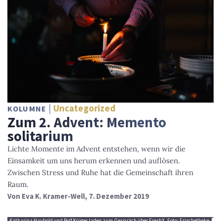
Uncategorized
KOLUMNE
Zum 2. Advent: Memento
solitarium
Lichte Momente im Advent entstehen, wenn wir die
Einsamkeit um uns herum erkennen und auflösen.
Zwischen Stress und Ruhe hat die Gemeinschaft ihren
Raum.
Von
Eva K. Kramer-Well
, 7. Dezember 2019
Katharina Haubold und Rolf Krüger laden zum Gespräch über FreshX, Foto: Frischetheke