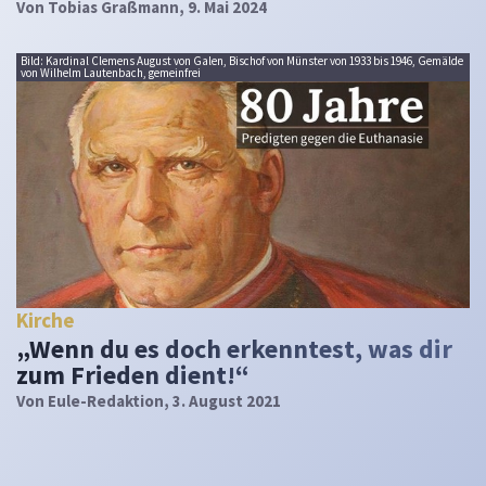
Von
Tobias Graßmann
, 9. Mai 2024
Bild: Kardinal Clemens August von Galen, Bischof von Münster von 1933 bis 1946, Gemälde
von Wilhelm Lautenbach, gemeinfrei
Kirche
„Wenn du es doch erkenntest, was dir
zum Frieden dient!“
Von
Eule-Redaktion
, 3. August 2021