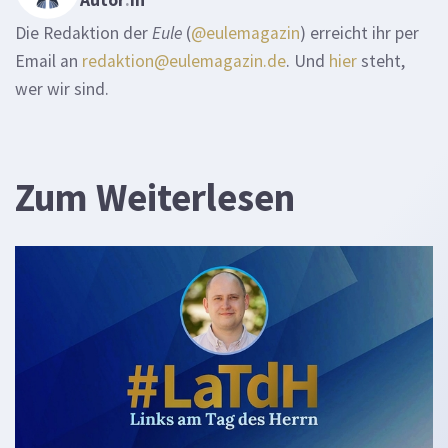
Autor
:
in
Die Redaktion der
Eule
(
@eulemagazin
) erreicht ihr per
Email an
redaktion@eulemagazin.de
. Und
hier
steht,
wer wir sind.
Zum Weiterlesen