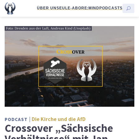
ÜBER UNS
EULE-ABO
RE:MIND
PODCASTS
Foto: Dresden aus der Luft, Andreas Kind (Unsplash)
Die Kirche und die AfD
PODCAST
Crossover „Sächsische
Verhältnisse“ mit Jan