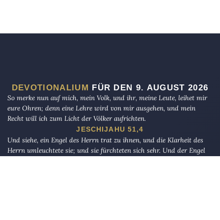
DEVOTIONALIUM
FÜR DEN 9. AUGUST 2026
So merke nun auf mich, mein Volk, und ihr, meine Leute, leihet mir
eure Ohren; denn eine Lehre wird von mir ausgehen, und mein
Recht will ich zum Licht der Völker aufrichten.
JESCHIJAHU 51,4
Und siehe, ein Engel des Herrn trat zu ihnen, und die Klarheit des
Herrn umleuchtete sie; und sie fürchteten sich sehr. Und der Engel
sprach zu ihnen: Fürchtet euch nicht! Denn siehe, ich verkündige
euch große Freude, die dem ganzen Volk widerfahren soll. Denn euch
ist heute ein Retter geboren, welcher ist Christus, der Herr, in der
Stadt Davids.
LUKAS 2,9–11
Und bestimme für uns im Diesseits Gutes, und auch im Jenseits. Wir