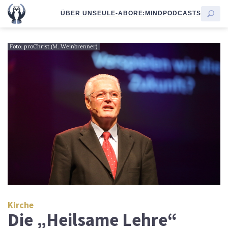
ÜBER UNS
EULE-ABO
RE:MIND
PODCASTS
Foto: proChrist (M. Weinbrenner)
Kirche
Die „Heilsame Lehre“