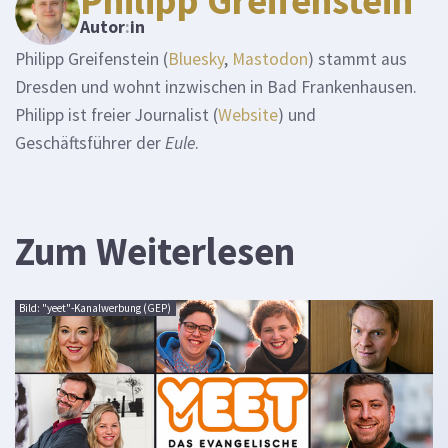
Autor
:
in
Philipp Greifenstein (
Bluesky
,
Mastodon
) stammt aus
Dresden und wohnt inzwischen in Bad Frankenhausen.
Philipp ist freier Journalist (
Website
) und
Geschäftsführer der
Eule
.
Zum Weiterlesen
Bild: "yeet"-Kanalwerbung (GEP)