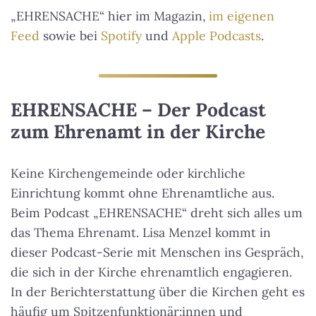
l
„EHRENSACHE“ hier im Magazin,
im eigenen
a
Feed
sowie bei
Spotify
und
Apple Podcasts
.
y
e
r
EHRENSACHE – Der Podcast
zum Ehrenamt in der Kirche
Keine Kirchengemeinde oder kirchliche
Einrichtung kommt ohne Ehrenamtliche aus.
Beim Podcast „EHRENSACHE“ dreht sich alles um
das Thema Ehrenamt. Lisa Menzel kommt in
dieser Podcast-Serie mit Menschen ins Gespräch,
die sich in der Kirche ehrenamtlich engagieren.
In der Berichterstattung über die Kirchen geht es
häufig um Spitzenfunktionär:innen und