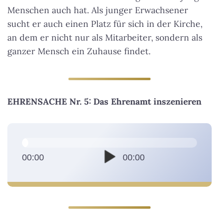
Menschen auch hat. Als junger Erwachsener
sucht er auch einen Platz für sich in der Kirche,
an dem er nicht nur als Mitarbeiter, sondern als
ganzer Mensch ein Zuhause findet.
EHRENSACHE Nr. 5: Das Ehrenamt inszenieren
A
u
d
00:00
00:00
i
o
-
P