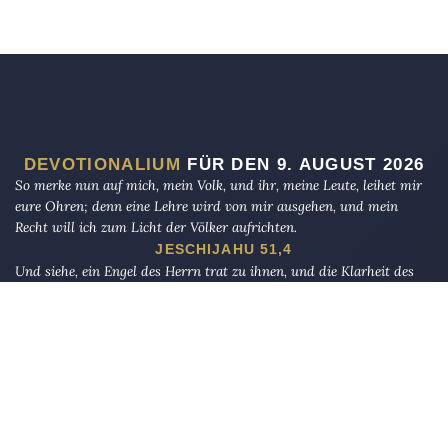
DEVOTIONALIUM
FÜR DEN 9. AUGUST 2026
So merke nun auf mich, mein Volk, und ihr, meine Leute, leihet mir
eure Ohren; denn eine Lehre wird von mir ausgehen, und mein
Recht will ich zum Licht der Völker aufrichten.
JESCHIJAHU 51,4
Und siehe, ein Engel des Herrn trat zu ihnen, und die Klarheit des
Herrn umleuchtete sie; und sie fürchteten sich sehr. Und der Engel
sprach zu ihnen: Fürchtet euch nicht! Denn siehe, ich verkündige
euch große Freude, die dem ganzen Volk widerfahren soll. Denn euch
ist heute ein Retter geboren, welcher ist Christus, der Herr, in der
Stadt Davids.
LUKAS 2,9–11
Und bestimme für uns im Diesseits Gutes, und auch im Jenseits. Wir
sind zu Dir reumütig zurückgekehrt.« Er sprach: »Mit meiner Pein