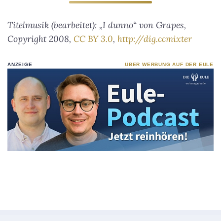
Titelmusik (bearbeitet): „I dunno“ von Grapes,
Copyright 2008,
CC BY 3.0
,
http://dig.ccmixter
ANZEIGE
ÜBER WERBUNG AUF DER EULE