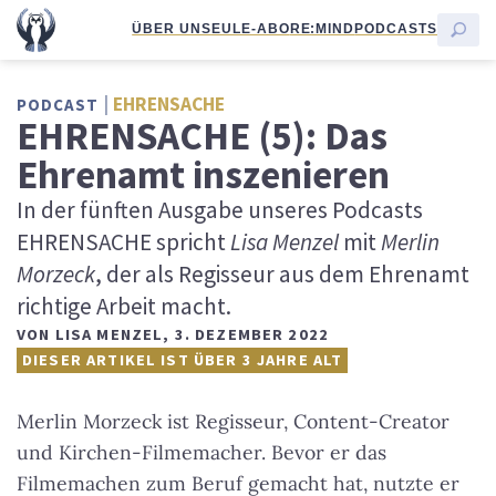
ÜBER UNS
EULE-ABO
RE:MIND
PODCASTS
EHRENSACHE
PODCAST
EHRENSACHE (5): Das
Ehrenamt inszenieren
In der fünften Ausgabe unseres Podcasts
EHRENSACHE spricht
Lisa Menzel
mit
Merlin
Morzeck
, der als Regisseur aus dem Ehrenamt
richtige Arbeit macht.
VON
LISA MENZEL
,
3. DEZEMBER 2022
DIESER ARTIKEL IST ÜBER 3 JAHRE ALT
Merlin Morzeck ist Regisseur, Content-Creator
und Kirchen-Filmemacher. Bevor er das
Filmemachen zum Beruf gemacht hat, nutzte er