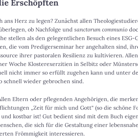
die Erschöpften
h ans Herz zu legen? Zunächst allen Theologiestudie
überlegen, ob Nachfolge und
sanctorum communio
doc
he stellen als den gelegentlichen Besuch eines ESG-G
en, die vom Predigerseminar her angehalten sind, ihre
source ihrer pastoralen Resilienz zu kultivieren. All
iner Woche Klosterexerzitien in Selbitz oder Münste
ituell nicht immer so erfüllt zugehen kann und unter d
o schnell wieder gebrochen sind.
llen Eltern oder pflegenden Angehörigen, die merken
pflichtungen „Zeit für mich und Gott“ (so die schöne
 und kostbar ist! Gut bedient sind mit dem Buch eigen
nschen, die sich für die Gestaltung einer lebensnahe
erten Frömmigkeit interessieren.