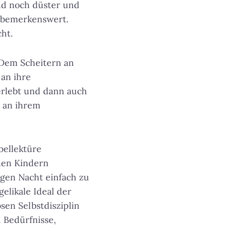
nd noch düster und
st bemerkenswert.
cht.
 Dem Scheitern an
 an ihre
 erlebt und dann auch
t an ihrem
bellektüre
nen Kindern
gen Nacht einfach zu
elikale Ideal der
osen Selbstdisziplin
 Bedürfnisse,