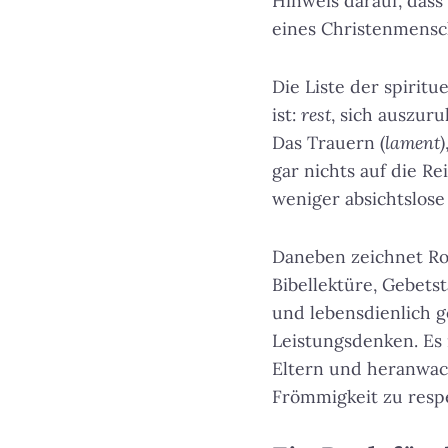
Hinweis darauf, dass
eines Christenmensc
Die Liste der spiritu
ist:
rest
, sich auszur
Das Trauern (
lament)
gar nichts auf die Re
weniger absichtslos
Daneben zeichnet Ron
Bibellektüre, Gebets
und lebensdienlich 
Leistungsdenken. Es 
Eltern und heranwac
Frömmigkeit zu resp