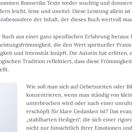
s kommen Ronneviks Texte weder wuchtig und donner
ern leicht, leise und uneitel. Diese Leistung allein i
 insbesondere der Inhalt, der dieses Buch wertvoll ma
r Buch aus einer ganz spezifischen Erfahrung heraus:
eistungsfrömmigkeit, die den Wert spiritueller Praxis
gkeit und Intensität knüpft. Die Autorin hat erlitten,
ogischen Tradition reflektiert, dass diese Frömmigkei
llt.
Wie soll man sich auf Gebetszeiten oder Bi
konzentrieren, wenn man ständig von klei
unterbrochen wird oder nach einer unruhi
erschöpft für klare Gedanken ist? Das evang
„stahlharten Heiligen“, die sich einer rigor
nicht nur hinsichtlich ihrer Emotionen und