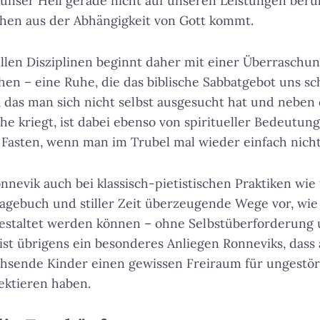
 unser Heil gerade nicht auf unseren Leistungen beru
hen aus der Abhängigkeit von Gott kommt.
ellen Disziplinen beginnt daher mit einer Überraschung
uhen
–
eine Ruhe, die das biblische Sabbatgebot uns sch
, das man sich nicht selbst ausgesucht hat und nebe
ihe kriegt, ist dabei ebenso von spiritueller Bedeutu
e Fasten, wenn man im Trubel mal wieder einfach nic
nevik auch bei klassisch-pietistischen Praktiken wie 
tagebuch und stiller Zeit überzeugende Wege vor, wie s
gestaltet werden können – ohne Selbstüberforderung
ist übrigens ein besonderes Anliegen Ronneviks, dass
hsende Kinder einen gewissen Freiraum für ungestör
ektieren haben.