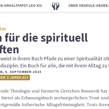
N-ANHALT
PAPST LEO XIV.
ÜBER UNS
EULE-ABO
RE
ität
 für die spirituell
ften
eist in ihrem Buch Pfade zu einer Spiritualität 
disziplin. Ein Buch für alle, die mit ihrem Alltag 
N
,
5. SEPTEMBER 2023
BER 2 JAHRE ALT
ende Theologin und Farmerin Gretchen Ronnevik hat 
 bietet als Erbauungsbuch seelsorgerlichen Trost und
eitgemäße lutherische Alltagsfrömmigkeit. Trotz ihres