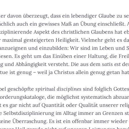
her davon überzeugt, dass ein lebendiger Glaube zu s
chlich auch ein gewisses Maß an Übung einschließt. 
isziplinierende Aspekt des christlichen Glaubens hat e
 maximal gesteigerten Heiligkeit. Vielmehr geht es da
nzueignen und einzubilden: Wir sind im Leben und St
sen. Es geht um das Einüben einer Haltung, die Freih
g und Abhängigkeit versteht. Die aus dem
satis est
der
 tue ist genug – weil ja Christus allein genug getan hat
bel geschöpfte
spiritual disciplines
sind folglich Gott
Forderungskataloge, die möglichst systematisch abzua
s gar nicht auf Quantität oder Qualität unserer rel
elbstdisziplinierung im Alltag immer an Grenzen stö
keine Überraschung. Es ist ein offenbar immer wiede