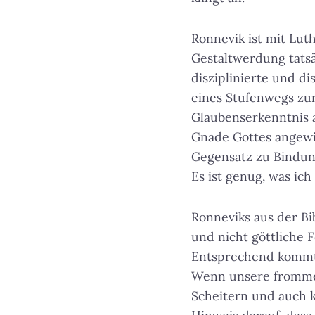
Ronnevik ist mit Lut
Gestaltwerdung tatsä
disziplinierte und d
eines Stufenwegs zur
Glaubenserkenntnis a
Gnade Gottes angewie
Gegensatz zu Bindun
Es ist genug, was ich
Ronneviks aus der Bi
und nicht göttliche 
Entsprechend kommt e
Wenn unsere fromme S
Scheitern und auch 