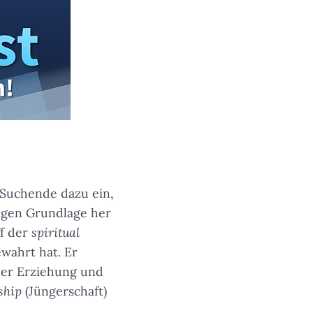
l Suchende dazu ein,
tigen Grundlage her
ff der
spiritual
wahrt hat. Er
cher Erziehung und
ship
(Jüngerschaft)