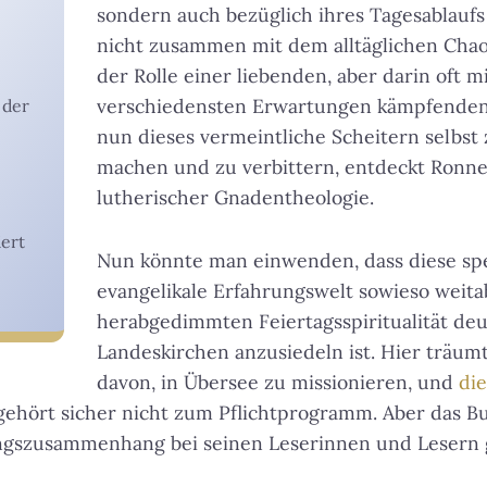
sondern auch bezüglich ihres Tagesablaufs 
nicht zusammen mit dem alltäglichen Chao
der Rolle einer liebenden, aber darin oft m
verschiedensten Erwartungen kämpfenden M
 der
nun dieses vermeintliche Scheitern selbst
machen und zu verbittern, entdeckt Ronnev
lutherischer Gnadentheologie.
iert
Nun könnte man einwenden, dass diese spe
evangelikale Erfahrungswelt sowieso weita
herabgedimmten Feiertagsspiritualität de
Landeskirchen anzusiedeln ist. Hier träum
davon, in Übersee zu missionieren, und
di
ehört sicher nicht zum Pflichtprogramm. Aber das Bu
ngszusammenhang bei seinen Leserinnen und Lesern g