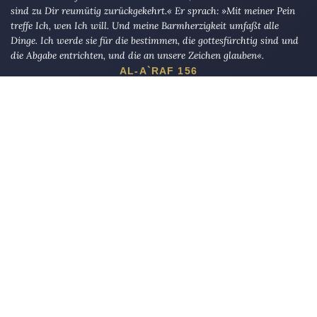
sind zu Dir reumütig zurückgekehrt.« Er sprach: »Mit meiner Pein
treffe Ich, wen Ich will. Und meine Barmherzigkeit umfaßt alle
Dinge. Ich werde sie für die bestimmen, die gottesfürchtig sind und
die Abgabe entrichten, und die an unsere Zeichen glauben«.
AL-A`RAF 156
Die Eule
bietet Nachrichten und Meinungen zu Kirche, Politik und
Kultur, immer mit einem kritischen Blick aufgeschrieben für eine
neue Generation.
Über uns
Eule-Abo
FAQ
Podcasts
Re:mind
Newsletter
WIDERSTAND!
Kontakt
Werbung schalten
Suche
„DIE EULE“ UNTERWEGS
Mastodon
Bluesky
Threads
YouTube
Instagram
Facebook
E-Mail
RSS