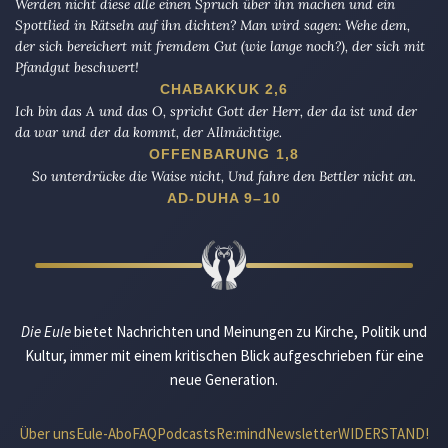
Werden nicht diese alle einen Spruch über ihn machen und ein
Spottlied in Rätseln auf ihn dichten? Man wird sagen: Wehe dem,
der sich bereichert mit fremdem Gut (wie lange noch?), der sich mit
Pfandgut beschwert!
CHABAKKUK 2,6
Ich bin das A und das O, spricht Gott der Herr, der da ist und der
da war und der da kommt, der Allmächtige.
OFFENBARUNG 1,8
So unterdrücke die Waise nicht, Und fahre den Bettler nicht an.
AD-DUHA 9–10
Die Eule
bietet Nachrichten und Meinungen zu Kirche, Politik und
Kultur, immer mit einem kritischen Blick aufgeschrieben für eine
neue Generation.
Über uns
Eule-Abo
FAQ
Podcasts
Re:mind
Newsletter
WIDERSTAND!