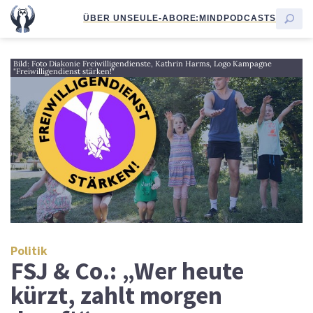
ÜBER UNS
EULE-ABO
RE:MIND
PODCASTS
Bild: Foto Diakonie Freiwilligendienste, Kathrin Harms, Logo Kampagne
"Freiwilligendienst stärken!"
Politik
FSJ & Co.: „Wer heute
kürzt, zahlt morgen