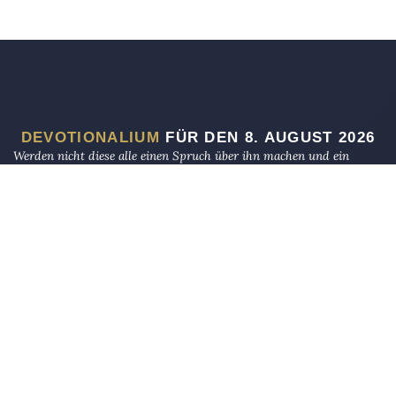
DEVOTIONALIUM
FÜR DEN 8. AUGUST 2026
Werden nicht diese alle einen Spruch über ihn machen und ein
Spottlied in Rätseln auf ihn dichten? Man wird sagen: Wehe dem,
der sich bereichert mit fremdem Gut (wie lange noch?), der sich mit
Pfandgut beschwert!
CHABAKKUK 2,6
Ich bin das A und das O, spricht Gott der Herr, der da ist und der
da war und der da kommt, der Allmächtige.
OFFENBARUNG 1,8
So unterdrücke die Waise nicht, Und fahre den Bettler nicht an.
AD-DUHA 9–10