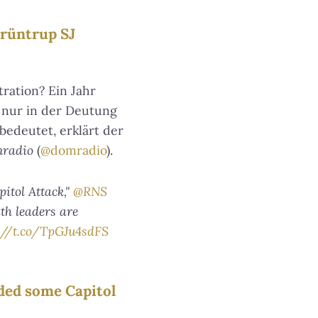
rüntrup SJ
ration? Ein Jahr
 nur in der Deutung
bedeutet, erklärt der
radio
(
@domradio
).
pitol Attack,"
@RNS
th leaders are
://t.co/TpGJu4sdFS
nded some Capitol