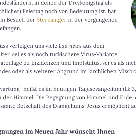
desländern, in denen der Dreikönigstag als
chlicher) Feiertag noch von Bedeutung ist, hat
dem Besuch der
Sternsinger
in der vergangenen
efangen.
uss verfolgen uns viele
bad news
aus dem
ter, sei es als noch tückischere Virus-Variante
Datenlage zu Inzidenzen und Impfstatus, sei es als ni
ndes oder als weiterer Abgrund im kirchlichen Missbr
wartung“ heißt es im heutigen Tagesevangelium (Lk 3, 
ch der Himmel. Die Begegnung von Himmel und Erde, d
gesamte Botschaft des Evangeliums: Jesus ermöglicht au
egnungen im Neuen Jahr wünscht Ihnen