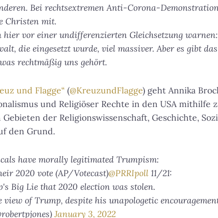
anderen. Bei rechtsextremen Anti-Corona-Demonstration
e Christen mit.
 hier vor einer undifferenzierten Gleichsetzung warnen:
alt, die eingesetzt wurde, viel massiver. Aber es gibt da
 was rechtmäßig uns gehört.
euz und Flagge“
(
@KreuzundFlagge
) geht Annika Bro
nalismus und Religiöser Rechte in den USA mithilfe z
 Gebieten der Religionswissenschaft, Geschichte, Sozi
auf den Grund.
cals have morally legitimated Trumpism:
eir 2020 vote (AP/Votecast)
@PRRIpoll
11/21:
s Big Lie that 2020 election was stolen.
e view of Trump, despite his unapologetic encouragement
@robertpjones)
January 3, 2022