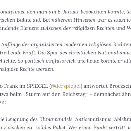
ionalismus, den man am 6. Januar beobachten konnte, tau
tischen Bühne auf. Bei näherem Hinsehen war es auch w
indende Element zwischen der religiösen Rechten und 
Anfänge der organisierten modernen religiösen Rechten
reibende Kraft. Die Spur des christlichen Nationalismus
ichte. So politisch einflussreich wie heute konnte er al
religiöse Rechte werden.
o Frank im
SPIEGEL
(
@derspiegel
) antwortet Brocksc
etwa beim „Sturm auf den Reichstag“ – demnächst ähnl
en:
die Leugnung des Klimawandels, Antisemitismus, Able
inzwischen ein solides Paket. Wer einen Punkt vertritt, 