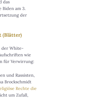
d das
e Biden am 3.
rtsetzung der
(Blätter)
n der White-
ufschriften wie
rn für Verwirrung:
en und Rassisten,
ika Brockschmidt
eligiöse Rechte die
icht um Zufall,