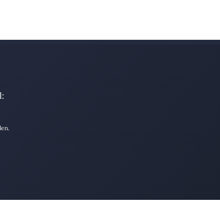
:
den.