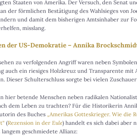
gten Staaten von Amerika. Der Versuch, den Senat un
an der förmlichen Bestätigung des Wahlsieges von Jo
ndern und damit dem bisherigen Amtsinhaber zur Fo
rhelfen, misslang.
en der US-Demokratie – Annika Brockschmidt 
nsehen zu verfolgenden Angriff waren neben Symbole
auch ein riesiges Holzkreuz und Transparente mit A
en. Dieser Schulterschluss sorgte bei vielen Zuschaue
n hier betende Menschen neben radikalen Nationalist
ach dem Leben zu trachten? Für die Historikerin Ann
Autorin des Buches
„Amerikas Gotteskrieger. Wie die R
t“
(
Rezension in der
Eule
) handelt es sich dabei aber n
 langem geschmiedete Allianz: