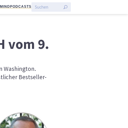
:MIND
PODCASTS
H vom 9.
in Washington.
licher Bestseller-