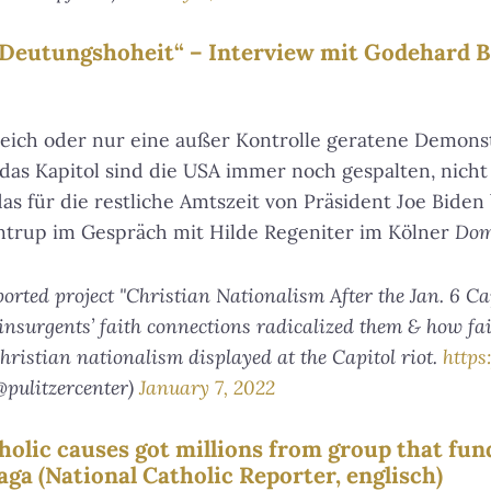
Deutungshoheit“ – Interview mit Godehard B
reich oder nur eine außer Kontrolle geratene Demonst
as Kapitol sind die USA immer noch gespalten, nicht
as für die restliche Amtszeit von Präsident Joe Biden 
ntrup im Gespräch mit Hilde Regeniter im Kölner
Dom
ported project "Christian Nationalism After the Jan. 6 Ca
insurgents’ faith connections radicalized them & how fai
hristian nationalism displayed at the Capitol riot.
https
@pulitzercenter)
January 7, 2022
olic causes got millions from group that fu
aga (National Catholic Reporter, englisch)