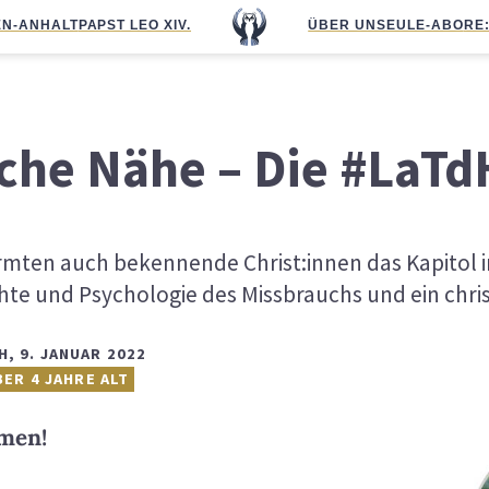
N-ANHALT
PAPST LEO XIV.
ÜBER UNS
EULE-ABO
RE
iche Nähe – Die #LaTd
rmten auch bekennende Christ:innen das Kapitol 
e und Psychologie des Missbrauchs und ein christ
H
,
9. JANUAR 2022
BER 4 JAHRE ALT
men!