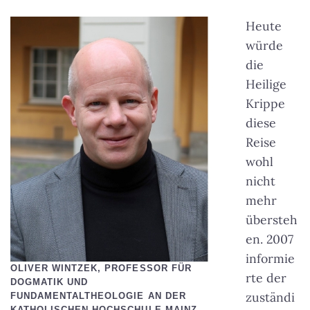
Heute
würde
die
Heilige
Krippe
diese
Reise
wohl
nicht
mehr
übersteh
en. 2007
informie
OLIVER WINTZEK, PROFESSOR FÜR
rte der
DOGMATIK UND
zuständi
FUNDAMENTALTHEOLOGIE AN DER
KATHOLISCHEN HOCHSCHULE MAINZ