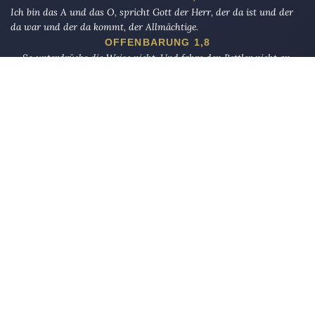
Ich bin das A und das O, spricht Gott der Herr, der da ist und der
da war und der da kommt, der Allmächtige.
OFFENBARUNG 1,8
So unterdrücke die Waise nicht, Und fahre den Bettler nicht an.
AD-DUHA 9–10
Die Eule
bietet Nachrichten und Meinungen zu Kirche, Politik und
Kultur, immer mit einem kritischen Blick aufgeschrieben für eine
neue Generation.
Über uns
Eule-Abo
FAQ
Podcasts
Re:mind
Newsletter
WIDERSTAND!
Kontakt
Werbung schalten
Suche
„DIE EULE“ UNTERWEGS
Mastodon
Bluesky
Threads
YouTube
Instagram
Facebook
E-Mail
RSS