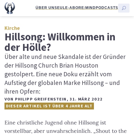
ÜBER UNS
EULE-ABO
RE:MIND
PODCASTS
Kirche
Hillsong: Willkommen in
der Hölle?
Über alte und neue Skandale ist der Gründer
der Hillsong Church Brian Houston
gestolpert. Eine neue Doku erzählt vom
Aufstieg der globalen Marke Hillsong – und
ihren Opfern:
VON
PHILIPP GREIFENSTEIN
,
31. MÄRZ 2022
DIESER ARTIKEL IST ÜBER 4 JAHRE ALT
Eine christliche Jugend ohne Hillsong ist
vorstellbar, aber unwahrscheinlich. „Shout to the