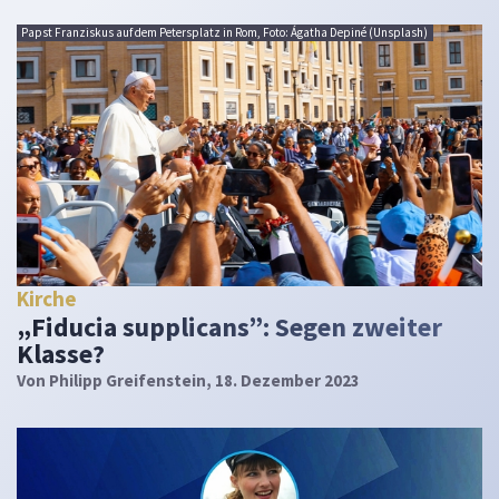
Papst Franziskus auf dem Petersplatz in Rom, Foto: Ágatha Depiné (Unsplash)
Kirche
„Fiducia supplicans”: Segen zweiter
Klasse?
Von
Philipp Greifenstein
, 18. Dezember 2023