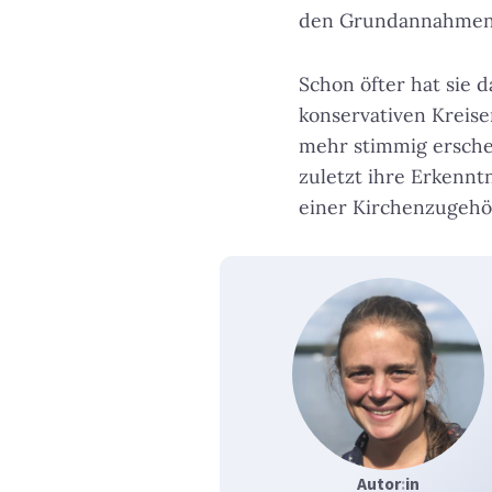
den Grundannahmen d
Schon öfter hat sie d
konservativen Kreise
mehr stimmig ersche
zuletzt ihre Erkenntn
einer Kirchenzugehör
Autor
:
in