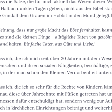
ass die Sätze, die für mich aktuell das Wesen dieser 
 Halt an dunklen Tagen geben, nicht aus der Bibel s
ie Gandalf dem Grauen im Hobbit in den Mund gelegt 
einung, dass nur große Macht das Böse fernhalten kann
, es sind die kleinen Dinge – alltägliche Taten von gewöhn
and halten. Einfache Taten aus Güte und Liebe.“
ass ich, die ich mich seit über 20 Jahren mit dem We
nschen und ihren sozialen Fähigkeiten, beschäftige, 
 in der man schon den Kleinen Verdorbenheit unterst
ss ich, die ich so sehr für die Rechte von Kindern käm
enau diese über Jahrzehnte mit Füßen getreten hat un
messen dafür entschuldigt hat, sondern wenig zur Au
h in kirchlichen Einrichtungen beiträgt und weiterh