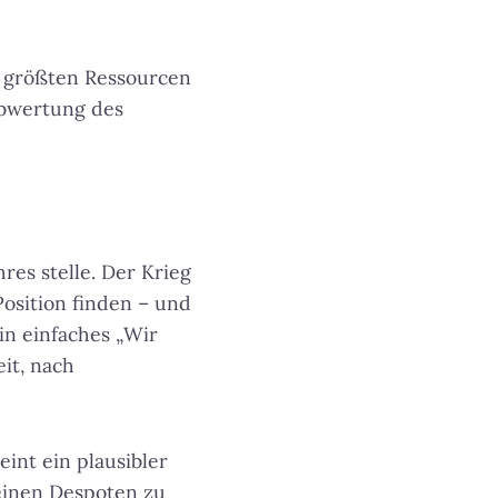
 größten Ressourcen
Abwertung des
hres stelle. Der Krieg
Position finden – und
in einfaches „Wir
it, nach
int ein plausibler
 einen Despoten zu