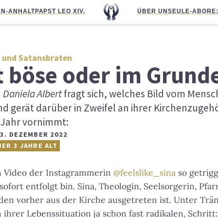
N-ANHALT
PAPST LEO XIV.
ÜBER UNS
EULE-ABO
RE
 und Satansbraten
t böse oder im Grunde
n
Daniela Albert
fragt sich, welches Bild vom Mensch
d gerät darüber in Zweifel an ihrer Kirchenzugehör
Jahr vornimmt:
3. DEZEMBER 2022
BER 3 JAHRE ALT
in Video der Instagrammerin
@feelslike_sina
so getrigg
ofort entfolgt bin. Sina, Theologin, Seelsorgerin, Pfarr
den vorher aus der Kirche ausgetreten ist. Unter Trän
 ihrer Lebenssituation ja schon fast radikalen, Schritt