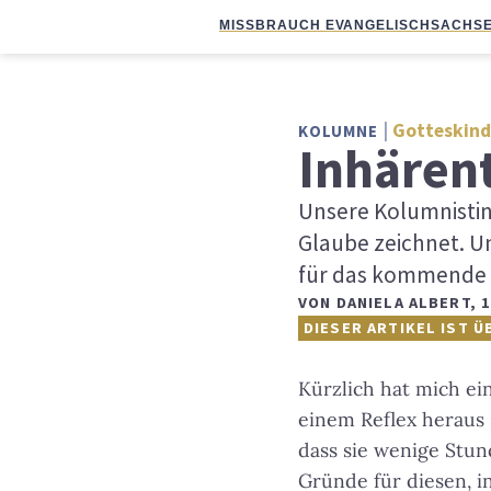
MISSBRAUCH EVANGELISCH
SACHSE
Gotteskind
KOLUMNE
Inhären
Unsere Kolumnisti
Glaube zeichnet. Un
für das kommende 
VON
DANIELA ALBERT
,
1
DIESER ARTIKEL IST Ü
Kürzlich hat mich e
einem Reflex heraus s
dass sie wenige Stun
Gründe für diesen, in