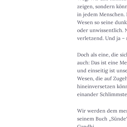
zeigen, sondern könn
in jedem Menschen. D
Wesen so seine dunkl
oder unwissentlich. 
verletzend. Und ja 
Doch als eine, die si
auch: Das ist eine M
und einseitig ist un
Wesen, die auf Zugeh
hineinversetzen könn
einander Schlimmste
Wir werden dem mens
seinem Buch „Sünde“
Gandhi.