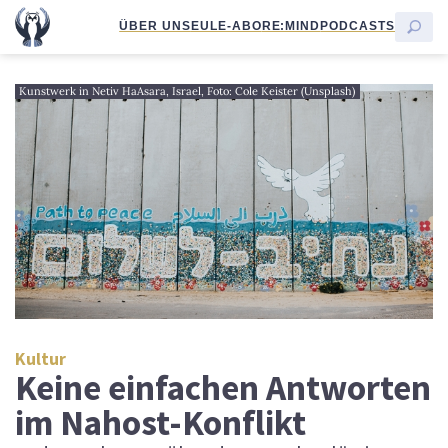
ÜBER UNS
EULE-ABO
RE:MIND
PODCASTS
Kunstwerk in Netiv HaAsara, Israel, Foto: Cole Keister (Unsplash)
Kultur
Keine einfachen Antworten
im Nahost-Konflikt