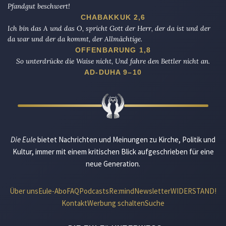
Pfandgut beschwert!
CHABAKKUK 2,6
Ich bin das A und das O, spricht Gott der Herr, der da ist und der
da war und der da kommt, der Allmächtige.
OFFENBARUNG 1,8
So unterdrücke die Waise nicht, Und fahre den Bettler nicht an.
AD-DUHA 9–10
Die Eule
bietet Nachrichten und Meinungen zu Kirche, Politik und
Kultur, immer mit einem kritischen Blick aufgeschrieben für eine
neue Generation.
Über uns
Eule-Abo
FAQ
Podcasts
Re:mind
Newsletter
WIDERSTAND!
Kontakt
Werbung schalten
Suche