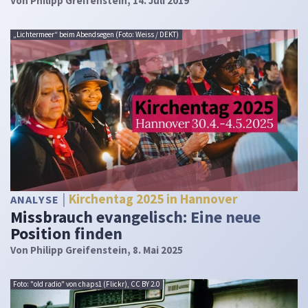
Von
Philipp Greifenstein
, 14. Juli 2019
„Lichtermeer“ beim Abendsegen (Foto: Weiss / DEKT)
Kirchentag 2025 in Hannover
ANALYSE
Missbrauch evangelisch: Eine neue
Position finden
Von
Philipp Greifenstein
, 8. Mai 2025
Foto: "old radio" von chaps1 (Flickr), CC BY 2.0